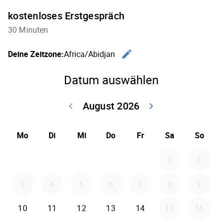
kostenloses Erstgespräch
30 Minuten
edit
Deine Zeitzone:
Africa/Abidjan
Zeitzone 
Datum auswählen
August 2026
keyboard_arrow_left
keyboard_arrow_right
Zurück Juli 202
Weiter
Mo
Di
Mi
Do
Fr
Sa
So
1
2
3
4
5
6
7
8
9
10
11
12
13
14
15
16