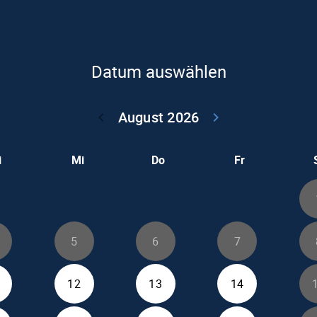
Datum auswählen
August 2026
keyboard_arrow_left
keyboard_arrow_right
Zurück Juli 202
Weiter
i
Mi
Do
Fr
5
6
7
12
13
14