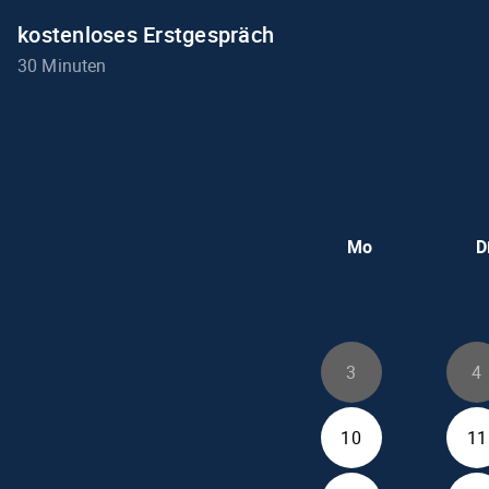
kostenloses Erstgespräch
30 Minuten
Mo
D
3
4
10
11